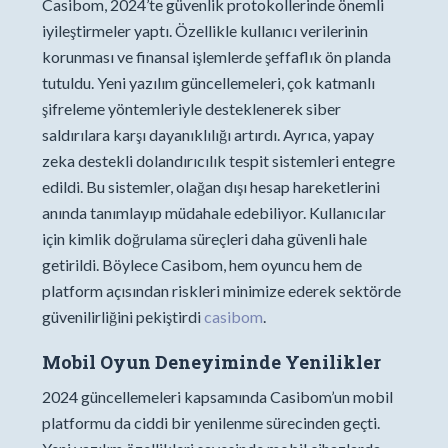
Casibom, 2024’te güvenlik protokollerinde önemli
iyileştirmeler yaptı. Özellikle kullanıcı verilerinin
korunması ve finansal işlemlerde şeffaflık ön planda
tutuldu. Yeni yazılım güncellemeleri, çok katmanlı
şifreleme yöntemleriyle desteklenerek siber
saldırılara karşı dayanıklılığı artırdı. Ayrıca, yapay
zeka destekli dolandırıcılık tespit sistemleri entegre
edildi. Bu sistemler, olağan dışı hesap hareketlerini
anında tanımlayıp müdahale edebiliyor. Kullanıcılar
için kimlik doğrulama süreçleri daha güvenli hale
getirildi. Böylece Casibom, hem oyuncu hem de
platform açısından riskleri minimize ederek sektörde
güvenilirliğini pekiştirdi
casibom
.
Mobil Oyun Deneyiminde Yenilikler
2024 güncellemeleri kapsamında Casibom’un mobil
platformu da ciddi bir yenilenme sürecinden geçti.