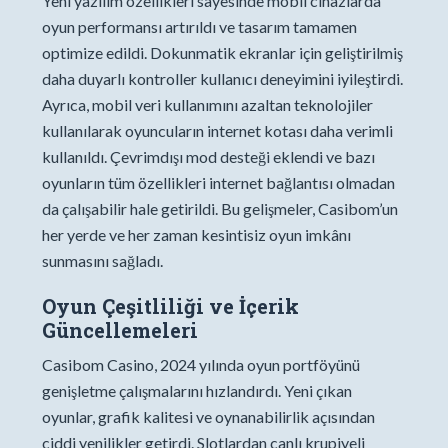
Yeni yazılım özellikleri sayesinde mobil cihazlarda
oyun performansı artırıldı ve tasarım tamamen
optimize edildi. Dokunmatik ekranlar için geliştirilmiş
daha duyarlı kontroller kullanıcı deneyimini iyileştirdi.
Ayrıca, mobil veri kullanımını azaltan teknolojiler
kullanılarak oyuncuların internet kotası daha verimli
kullanıldı. Çevrimdışı mod desteği eklendi ve bazı
oyunların tüm özellikleri internet bağlantısı olmadan
da çalışabilir hale getirildi. Bu gelişmeler, Casibom’un
her yerde ve her zaman kesintisiz oyun imkânı
sunmasını sağladı.
Oyun Çeşitliliği ve İçerik
Güncellemeleri
Casibom Casino, 2024 yılında oyun portföyünü
genişletme çalışmalarını hızlandırdı. Yeni çıkan
oyunlar, grafik kalitesi ve oynanabilirlik açısından
ciddi yenilikler getirdi. Slotlardan canlı krupiyeli