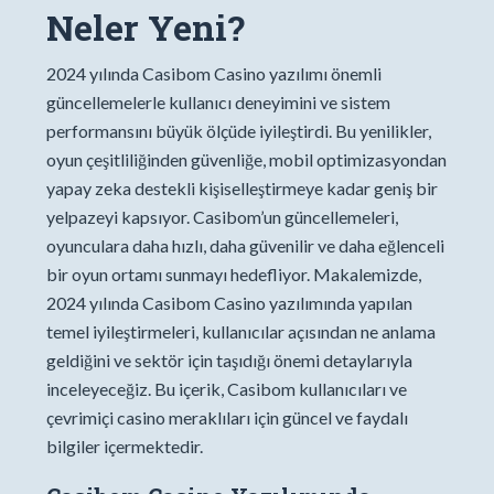
Neler Yeni?
2024 yılında Casibom Casino yazılımı önemli
güncellemelerle kullanıcı deneyimini ve sistem
performansını büyük ölçüde iyileştirdi. Bu yenilikler,
oyun çeşitliliğinden güvenliğe, mobil optimizasyondan
yapay zeka destekli kişiselleştirmeye kadar geniş bir
yelpazeyi kapsıyor. Casibom’un güncellemeleri,
oyunculara daha hızlı, daha güvenilir ve daha eğlenceli
bir oyun ortamı sunmayı hedefliyor. Makalemizde,
2024 yılında Casibom Casino yazılımında yapılan
temel iyileştirmeleri, kullanıcılar açısından ne anlama
geldiğini ve sektör için taşıdığı önemi detaylarıyla
inceleyeceğiz. Bu içerik, Casibom kullanıcıları ve
çevrimiçi casino meraklıları için güncel ve faydalı
bilgiler içermektedir.