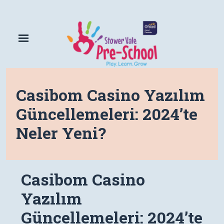
Casibom Casino Yazılım
Güncellemeleri: 2024’te
Neler Yeni?
Casibom Casino
Yazılım
Güncellemeleri: 2024’te