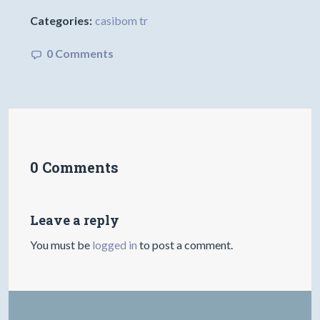
Categories:
casibom tr
0 Comments
0 Comments
Leave a reply
You must be
logged in
to post a comment.