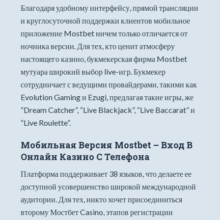
Благодаря удобному интерфейсу, прямой трансляции
и круглосуточной поддержки клиентов мобильное
приложение Mostbet ничем только отличается от
ночника версии. Для тех, кто ценит атмосферу
настоящего казино, букмекерская фирма Mostbet
мутуара широкий выбор live-игр. Букмекер
сотрудничает с ведущими провайдерами, такими как
Evolution Gaming и Ezugi, предлагая такие игры, же
“Dream Catcher”, “Live Blackjack”, “Live Baccarat” и
“Live Roulette”.
Мобильная Версия Mostbet – Вход В
Онлайн Казино С Телефона
Платформа поддерживает 38 языков, что делаете ее
доступной усовершенство широкой международной
аудитории. Для тех, никто хочет присоединиться
второму Мостбет Casino, этапов регистрации