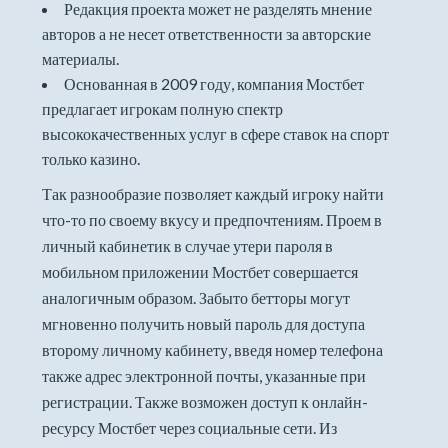
Редакция проекта может не разделять мнение
авторов а не несет ответственности за авторские
материалы.
Основанная в 2009 году, компания Мостбет
предлагает игрокам полную спектр
высококачественных услуг в сфере ставок на спорт
только казино.
Так разнообразие позволяет каждый игроку найти
что-то по своему вкусу и предпочтениям. Проем в
личный кабинетик в случае утери пароля в
мобильном приложении Мостбет совершается
аналогичным образом. Забыто бетторы могут
мгновенно получить новый пароль для доступа
второму личному кабинету, введя номер телефона
также адрес электронной почты, указанные при
регистрации. Также возможен доступ к онлайн-
ресурсу Мостбет через социальные сети. Из