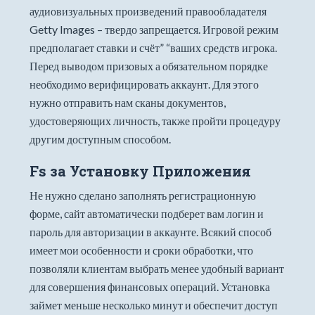
аудиовизуальных произведений правообладателя
Getty Images – твердо запрещается. Игровой режим
предполагает ставки и счёт” “ваших средств игрока.
Перед выводом призовых а обязательном порядке
необходимо верифицировать аккаунт. Для этого
нужно отправить нам сканы документов,
удостоверяющих личность, также пройти процедуру
другим доступным способом.
Fs за Установку Приложения
Не нужно сделано заполнять регистрационную
форме, сайт автоматически подберет вам логин и
пароль для авторизации в аккаунте. Всякий способ
имеет мои особенности и сроки обработки, что
позволяли клиентам выбрать менее удобный вариант
для совершения финансовых операций. Установка
займет меньше несколько минут и обеспечит доступ