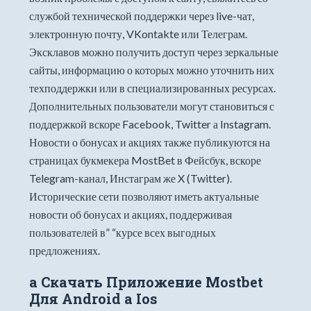
службой технической поддержки через live-чат,
электронную почту, VKontakte или Телеграм.
Эксклавов можно получить доступ через зеркальные
сайты, информацию о которых можно уточнить них
техподдержки или в специализированных ресурсах.
Дополнительных пользователи могут становиться с
поддержкой вскоре Facebook, Twitter а Instagram.
Новости о бонусах и акциях также публикуются на
страницах букмекера MostBet в Фейсбук, вскоре
Telegram-канал, Инстаграм же X (Twitter).
Исторические сети позволяют иметь актуальные
новости об бонусах и акциях, поддерживая
пользователей в” “курсе всех выгодных
предложениях.
а Скачать Приложение Mostbet
Для Android а Ios