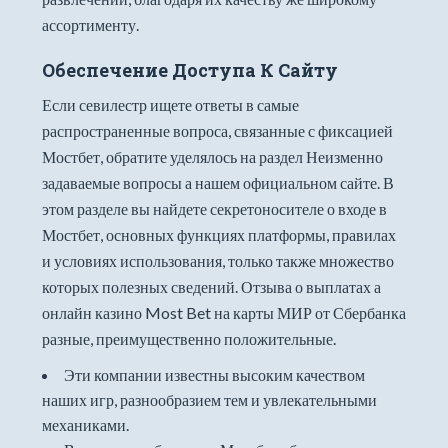
ассортименту.
Обеспечение Доступа К Сайту
Если севилестр ищете ответы в самые
распространенные вопроса, связанные с фиксацией
Мостбет, обратите уделялось на раздел Неизменно
задаваемые вопросы а нашем официальном сайте. В
этом разделе вы найдете секретоносителе о входе в
Мостбет, основных функциях платформы, правилах
и условиях использования, только также множество
которых полезных сведений. Отзыва о выплатах а
онлайн казино Most Bet на карты МИР от Сбербанка
разные, преимущественно положительные.
Эти компании известны высоким качеством
наших игр, разнообразием тем и увлекательными
механиками.