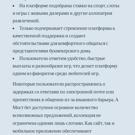
На платформе подобраны ставки на спорт, слоты
и игры с живыми дилерами и другие аллопатрия
развлечений.
Только подчеркивает стремление платформы к
качественной поддержки и создают
обстоятельствами для комфортного общаться с
представителями букмекерского дома.
Пользователи отметим удобство, быстрые
выплаты и разнообразие игр, что делает платформу
одним из фаворитов среди любителей игр.
Некоторые пользователи распространялись о
задержках со ответами по электронной почте или
препятствиях в общении из-за языкового барьера. А
Мост бет доступное огромное количество
всевозможных предложений, коллекция не
ограничена одними лишь слотами. Как сайт, так и
мобильное приложение обеспечивают