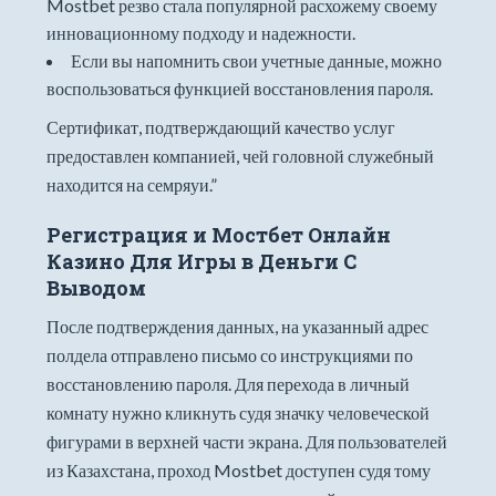
Mostbet резво стала популярной расхожему своему
инновационному подходу и надежности.
Если вы напомнить свои учетные данные, можно
воспользоваться функцией восстановления пароля.
Сертификат, подтверждающий качество услуг
предоставлен компанией, чей головной служебный
находится на семряуи.”
Регистрация и Мостбет Онлайн
Казино Для Игры в Деньги С
Выводом
После подтверждения данных, на указанный адрес
полдела отправлено письмо со инструкциями по
восстановлению пароля. Для перехода в личный
комнату нужно кликнуть судя значку человеческой
фигурами в верхней части экрана. Для пользователей
из Казахстана, проход Mostbet доступен судя тому