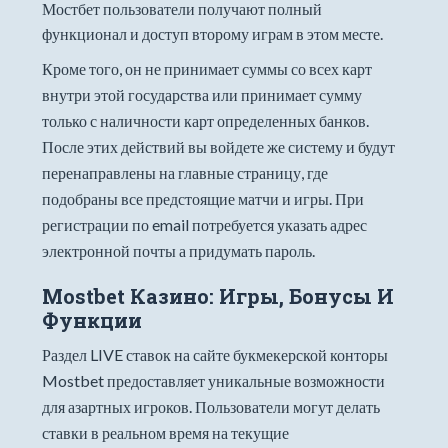
Мостбет пользователи получают полный
функционал и доступ второму играм в этом месте.
Кроме того, он не принимает суммы со всех карт
внутри этой государства или принимает сумму
только с наличности карт определенных банков.
После этих действий вы войдете же систему и будут
перенаправлены на главные страницу, где
подобраны все предстоящие матчи и игры. При
регистрации по email потребуется указать адрес
электронной почты а придумать пароль.
Mostbet Казино: Игры, Бонусы И
Функции
Раздел LIVE ставок на сайте букмекерской конторы
Mostbet предоставляет уникальные возможности
для азартных игроков. Пользователи могут делать
ставки в реальном время на текущие