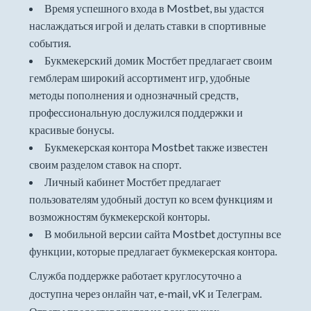
Время успешного входа в Mostbet, вы удастся
наслаждаться игрой и делать ставки в спортивные
события.
Букмекерский домик Мостбет предлагает своим
гемблерам широкий ассортимент игр, удобные
методы пополнения и однозначный средств,
профессиональную дослужился поддержки и
красивые бонусы.
Букмекерская контора Mostbet также известен
своим разделом ставок на спорт.
Личный кабинет Мостбет предлагает
пользователям удобный доступ ко всем функциям и
возможностям букмекерской конторы.
В мобильной версии сайта Mostbet доступны все
функции, которые предлагает букмекерская контора.
Служба поддержке работает круглосуточно а
доступна через онлайн чат, e-mail, vK и Телеграм.