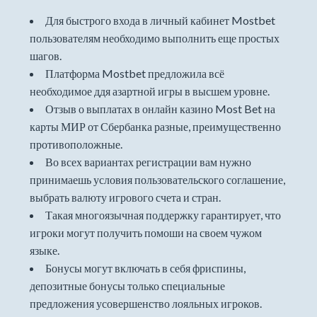
Для быстрого входа в личный кабинет Mostbet
пользователям необходимо выполнить еще простых
шагов.
Платформа Mostbet предложила всё
необходимое ддя азартной игры в высшем уровне.
Отзыв о выплатах в онлайн казино Most Bet на
карты МИР от Сбербанка разные, преимущественно
противоположные.
Во всех вариантах регистрации вам нужно
принимаешь условия пользовательского соглашение,
выбрать валюту игрового счета и стран.
Такая многоязычная поддержку гарантирует, что
игроки могут получить помоши на своем чужом
языке.
Бонусы могут включать в себя фриспины,
депозитные бонусы только специальные
предложения усовершенство лояльных игроков.