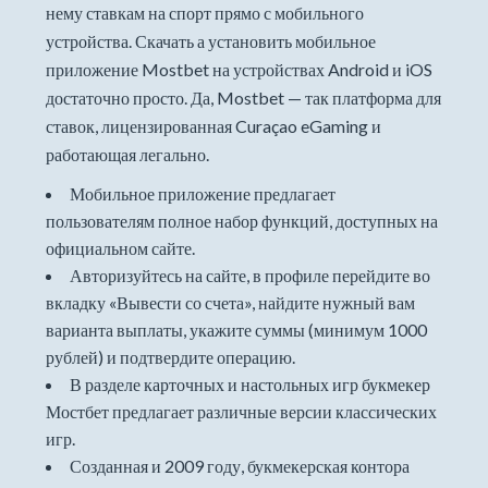
нему ставкам на спорт прямо с мобильного
устройства. Скачать а установить мобильное
приложение Mostbet на устройствах Android и iOS
достаточно просто. Да, Mostbet — так платформа для
ставок, лицензированная Curaçao eGaming и
работающая легально.
Мобильное приложение предлагает
пользователям полное набор функций, доступных на
официальном сайте.
Авторизуйтесь на сайте, в профиле перейдите во
вкладку «Вывести со счета», найдите нужный вам
варианта выплаты, укажите суммы (минимум 1000
рублей) и подтвердите операцию.
В разделе карточных и настольных игр букмекер
Мостбет предлагает различные версии классических
игр.
Созданная и 2009 году, букмекерская контора