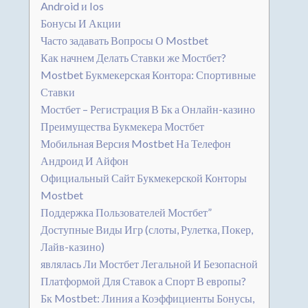
Android и Ios
Бонусы И Акции
Часто задавать Вопросы О Mostbet
Как начнем Делать Ставки же Мостбет?
Mostbet Букмекерская Контора: Спортивные
Ставки
Мостбет – Регистрация В Бк а Онлайн-казино
Преимущества Букмекера Мостбет
Мобильная Версия Mostbet На Телефон
Андроид И Айфон
Официальный Сайт Букмекерской Конторы
Mostbet
Поддержка Пользователей Мостбет”
Доступные Виды Игр (слоты, Рулетка, Покер,
Лайв-казино)
являлась Ли Мостбет Легальной И Безопасной
Платформой Для Ставок а Спорт В европы?
Бк Mostbet: Линия а Коэффициенты Бонусы,